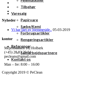
Fejemaskiner
Tilbehør
Varesalg
Papirvare
Nyheder
Sæbe/Kemi
Vi har fået ny hjemmeside..
05-03-2019
Forbrugsartikler
kontor
Rengøringsartikler
Referencer
Mejeribakken 16, Holbæk
(+45) 28 83 29 94
Samarbejdspartnere
pecleans@gmail.com
Kontakt os
Man – fre: 8:00 – 16:00
Copyright 2019 © PeClean