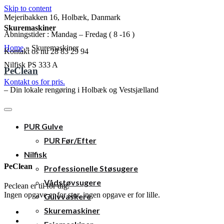
Skip to content
Mejeribakken 16, Holbæk, Danmark
Skuremaskiner
Å
bningstider
: Mandag – Fredag ( 8 -16 )
Home
»
Skuremaskiner
Kontakt os nu
28 83 29 94
Nilfisk PS 333 A
PeClean
Kontakt os for pris.
– Din lokale rengøring i Holbæk og Vestsjælland
PUR Gulve
PUR Før/Efter
Nilfisk
PeClean
Professionelle Støsugere
Vådstøvsugere
Peclean er til for dig.
Ingen opgave er for stor, ingen opgave er for lille.
Gulvvaskere
Skuremaskiner